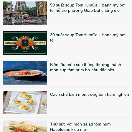
50 suất soup TomHumCa + bánh mỳ bơ
tỏi hỗ trợ phường Giáp Bát chống dịch
30 suất soup TomHumCa + bánh mỳ bơ
tỏi
Biến tấu món súp thông thường thành
món súp tôm hùm bơ nâu đặc biệt
Cách chế biến món trứng tôm hùm nghiền
Thử sức với món salad tôm hùm
Napoleons kiểu mới