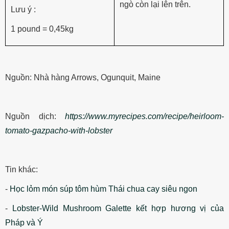
ngò còn lại lên trên.
Lưu ý :
1 pound = 0,45kg
Nguồn:
Nhà hàng Arrows, Ogunquit, Maine
Nguồn dịch:
https://www.myrecipes.com/recipe/heirloom-
tomato-gazpacho-with-lobster
Tin khác:
-
Học lỏm món súp tôm hùm Thái chua cay siêu ngon
-
Lobster-Wild Mushroom Galette kết hợp hương vị của
Pháp và Ý