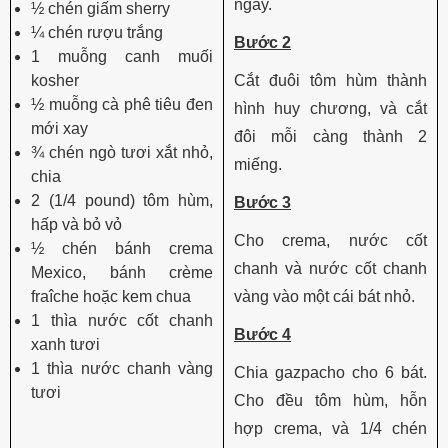
ngày.
½ chén giấm sherry
¼ chén rượu trắng
Bước 2
1 muỗng canh muối
kosher
Cắt đuôi tôm hùm thành
½ muỗng cà phê tiêu đen
hình huy chương, và cắt
mới xay
đôi mỗi càng thành 2
¾ chén ngò tươi xắt nhỏ,
miếng.
chia
2 (1/4 pound) tôm hùm,
Bước 3
hấp và bỏ vỏ
Cho crema, nước cốt
½ chén bánh crema
chanh và nước cốt chanh
Mexico, bánh crème
fraîche hoặc kem chua
vàng vào một cái bát nhỏ.
1 thìa nước cốt chanh
Bước 4
xanh tươi
1 thìa nước chanh vàng
Chia gazpacho cho 6 bát.
tươi
Cho đều tôm hùm, hỗn
hợp crema, và 1/4 chén