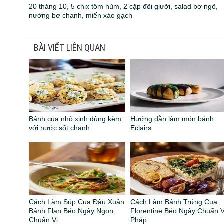
20 tháng 10, 5 chix tôm hùm, 2 cặp đôi giưỡi, salad bơ ngô,
nướng bơ chanh, miến xào gạch
BÀI VIẾT LIÊN QUAN
Bánh cua nhỏ xinh dùng kèm
Hướng dẫn làm món bánh
với nước sốt chanh
Eclairs
Cách Làm Súp Cua Đậu Xuân
Cách Làm Bánh Trứng Cua
Bánh Flan Béo Ngậy Ngon
Florentine Béo Ngậy Chuẩn V
Chuẩn Vị
Pháp