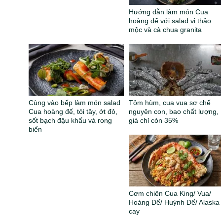
Hướng dẫn làm món Cua
hoàng đế với salad vi thảo
mộc và cà chua granita
Cùng vào bếp làm món salad
Tôm hùm, cua vua sơ chế
Cua hoàng đế, tỏi tây, ớt đỏ,
nguyên con, bao chất lượng,
sốt bạch đậu khấu và rong
giá chỉ còn 35%
biển
Cơm chiên Cua King/ Vua/
Hoàng Đế/ Huỳnh Đế/ Alaska
cay