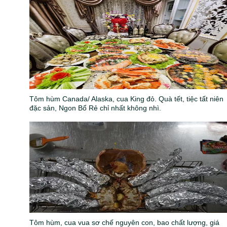
Tôm hùm Canada/ Alaska, cua King đỏ. Quà tết, tiệc tất niên
đặc sản, Ngon Bổ Rẻ chỉ nhất không nhì.
Tôm hùm, cua vua sơ chế nguyên con, bao chất lượng, giá