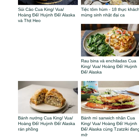
Sủi Cảo Cua King/ Vua/
Tiệc tôm hùm - 18 thực khác
Hoàng Đế/ Huỳnh Đế/ Alaska
mừng sinh nhật đại ca
và Thịt Heo
Rau bina và enchiladas Cua
King/ Vua/ Hoàng Đế/ Huỳnh
Đế/ Alaska
Bánh nướng Cua King/ Vua/
Bánh mì sanwich nhân Cua
Hoàng Đế/ Huỳnh Đế/ Alaska
King/ Vua/ Hoàng Đế/ Huỳnh
rán phồng
Đế/ Alaska cùng Tzatziki đan
mở