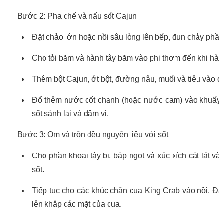
Bước 2: Pha chế và nấu sốt Cajun
Đặt chảo lớn hoặc nồi sâu lòng lên bếp, đun chảy phầ
Cho tỏi băm và hành tây băm vào phi thơm đến khi h
Thêm bột Cajun, ớt bột, đường nâu, muối và tiêu vào 
Đổ thêm nước cốt chanh (hoặc nước cam) vào khuấy 
sốt sánh lại và đậm vị.
Bước 3: Om và trộn đều nguyên liệu với sốt
Cho phần khoai tây bi, bắp ngọt và xúc xích cắt lát 
sốt.
Tiếp tục cho các khúc chân cua King Crab vào nồi. Đ
lên khắp các mặt của cua.