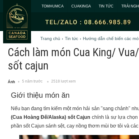
TOMHUMCA
CUAKINGA
TIN TỨC
TRẢI NG
Trang chủ
Tin tức
Hướng dẫn chế biến các mó
Cách làm món Cua King/ Vua/
sốt cajun
5 năm trước
2518 lượt xem
Ánh
Giới thiệu món ăn
Nếu bạn đang tìm kiếm một món hải sản "sang chảnh" như
(Cua Hoàng Đế/Alaska) sốt Cajun
chính là sự lựa chọn 
phần sốt Cajun sánh sệt, cay nồng thơm mùi bơ tỏi và các 