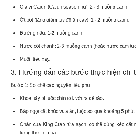
Gia vị Cajun (Cajun seasoning): 2 - 3 muỗng canh.
Ớt bột (tăng giảm tùy độ ăn cay): 1 - 2 muỗng canh.
Đường nâu: 1-2 muỗng canh.
Nước cốt chanh: 2-3 muỗng canh (hoặc nước cam tươi 
Muối, tiêu xay.
3. Hướng dẫn các bước thực hiện chi t
Bước 1: Sơ chế các nguyên liệu phụ
Khoai tây bi luộc chín tới, vớt ra để ráo.
Bắp ngọt cắt khúc vừa ăn, luộc sơ qua khoảng 5 phút.
Chân cua King Crab rửa sạch, có thể dùng kéo cắt n
trong thớ thịt cua.