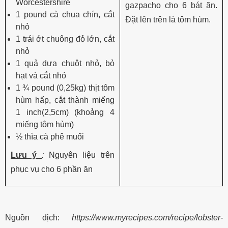
Worcestershire
gazpacho cho 6 bát ăn.
1 pound cà chua chín, cắt
Đặt lên trên là tôm hùm.
nhỏ
1 trái ớt chuông đỏ lớn, cắt
nhỏ
1 quả dưa chuột nhỏ, bỏ
hạt và cắt nhỏ
1 ¾ pound (0,25kg) thịt tôm
hùm hấp, cắt thành miếng
1 inch(2,5cm) (khoảng 4
miếng tôm hùm)
½ thìa cà phê muối
Lưu ý
:
Nguyên liệu trên
phục vụ cho 6 phần ăn
Nguồn dịch:
https://www.myrecipes.com/recipe/lobster-