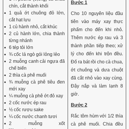
Bước 1
chín, cắt thành khối
1 quả ớt chuông đỏ lớn,
Cho 10 nguyên liệu đầu
cắt hạt lựu
tiên vào máy xay thực
1 củ hành nhỏ, cắt khúc
phẩm cho đến khi nhỏ.
2 củ hành lớn, chia thành
Thêm nước ép rau và 3
từng nhánh
thành phần tiếp theo; xử
6 tép tỏi lớn
lý cho đến khi trộn đều.
¾ cốc lá ngò gói lỏng lẻo
2 muỗng canh cải ngựa đã
Đổ ra bát rồi cho cà chua,
chế biến
ớt chuông và dưa chuột
2 thìa cà phê muối
đã cắt nhỏ vào xay cùng.
¾ muỗng cà phê tiêu đen
Đậy nắp và làm lạnh 8
mới xay
giờ.
¼ muỗng cà phê ớt đỏ xay
2 cốc nước ép rau
Bước 2
½ cốc rượu sake
Rắc tôm hùm với 1/2 thìa
¼ cốc nước chanh tươi
2 muỗng xốt
cà phê muối. Chia đều