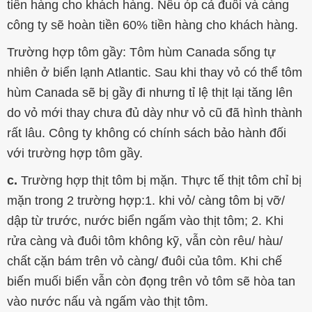
tiền hàng cho khách hàng. Nếu óp cả đuôi và càng
công ty sẽ hoàn tiền 60% tiền hàng cho khách hàng.
Trường hợp tôm gầy: Tôm hùm Canada sống tự
nhiên ở biển lạnh Atlantic. Sau khi thay vỏ có thể tôm
hùm Canada sẽ bị gầy đi nhưng tỉ lệ thịt lại tăng lên
do vỏ mới thay chưa đủ dày như vỏ cũ đã hình thành
rất lâu. Công ty không có chính sách bảo hành đối
với trường hợp tôm gầy.
c.
Trường hợp thịt tôm bị mặn. Thực tế thịt tôm chỉ bị
mặn trong 2 trường hợp:1. khi vỏ/ càng tôm bị vỡ/
dập từ trước, nước biển ngấm vào thịt tôm; 2. Khi
rửa càng và đuôi tôm không kỹ, vẫn còn rêu/ hàu/
chất cặn bám trên vỏ càng/ đuôi của tôm. Khi chế
biến muối biển vẫn còn đọng trên vỏ tôm sẽ hòa tan
vào nước nấu và ngấm vào thịt tôm.