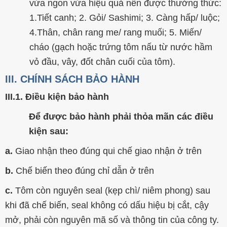
vừa ngon vừa hiệu quả nên được thưởng thức:
1.Tiết canh; 2. Gỏi/ Sashimi; 3. Càng hấp/ luộc;
4.Thân, chân rang me/ rang muối; 5. Miến/
cháo (gạch hoặc trứng tôm nấu từ nước hầm
vỏ đầu, vây, đốt chân cuối của tôm).
III. CHÍNH SÁCH BẢO HÀNH
III.1. Điều kiện bảo hành
Để được bảo hành phải thỏa mãn các điều
kiện sau:
a.
Giao nhận theo đúng qui chế giao nhận ở trên
b.
Chế biến theo đúng chỉ dẫn ở trên
c.
Tôm còn nguyên seal (kẹp chì/ niêm phong) sau
khi đã chế biến, seal không có dấu hiệu bị cắt, cậy
mở, phải còn nguyên mã số và thông tin của công ty.