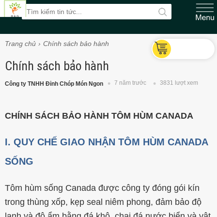
Trang chủ
Chính sách bảo hành
Chính sách bảo hành
7 năm trước
3831 lượt xem
Công ty TNHH Đỉnh Chóp Món Ngon
CHÍNH SÁCH BẢO HÀNH TÔM HÙM CANADA
I. QUY CHẾ GIAO NHẬN TÔM HÙM CANADA
SỐNG
Tôm hùm sống Canada được công ty đóng gói kín
trong thùng xốp,
kẹp seal niêm phong
, đảm bảo độ
lạnh và độ ẩm bằng đá khô, chai đá nước biển và vật