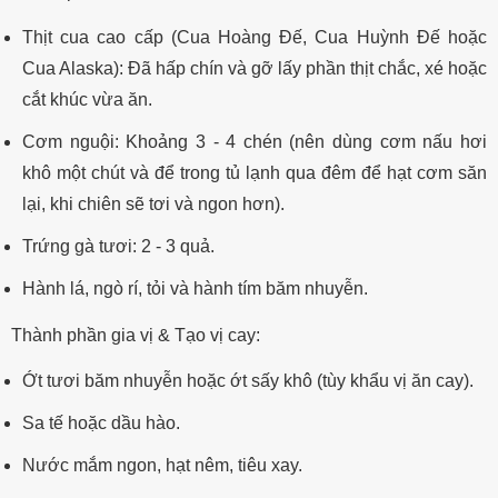
Thịt cua cao cấp (Cua Hoàng Đế, Cua Huỳnh Đế hoặc
Cua Alaska): Đã hấp chín và gỡ lấy phần thịt chắc, xé hoặc
cắt khúc vừa ăn.
Cơm nguội: Khoảng 3 - 4 chén (nên dùng cơm nấu hơi
khô một chút và để trong tủ lạnh qua đêm để hạt cơm săn
lại, khi chiên sẽ tơi và ngon hơn).
Trứng gà tươi: 2 - 3 quả.
Hành lá, ngò rí, tỏi và hành tím băm nhuyễn.
Thành phần gia vị & Tạo vị cay:
Ớt tươi băm nhuyễn hoặc ớt sấy khô (tùy khẩu vị ăn cay).
Sa tế hoặc dầu hào.
Nước mắm ngon, hạt nêm, tiêu xay.