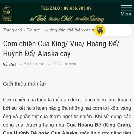
Trang chủ
Tin tức
Hướng dẫn chế biến các món Cua Vua
Cơm chiên Cua King/ Vua/ Hoàng Đế/
Huỳnh Đế/ Alaska cay
5 năm trước
2027 lượt xem
Vân Anh
Giới thiệu món ăn
Cơm chiên cua luôn là món ăn được lòng nhiều thực khách
bởi sự kết hợp hoàn hảo giữa những hạt cơm tơi xốp, vàng
óng và phần thịt cua thơm ngọt tự nhiên. Khi sử dụng các
dòng cua thượng hạng như
Cua Hoàng Đế (King Crab),
Cua Huỳnh Đế hoặc Cua Alaska
, món ăn được nâng tầm