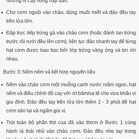
hương vị cay nồng hấp dẫn.
Cho cơm nguội vào chảo, dùng muôi miết và đảo đều tay
trên lửa lớn.
Đập trực tiếp trứng gà vào chảo cơm (hoặc đánh tan trứng
trước rồi rưới đều lên cơm), liên tục đảo nhanh tay để từng
hạt cơm được bao bọc bởi lớp trứng vàng óng và tơi rời
nhau.
Bước 3: Nêm nếm và kết hợp nguyên liệu
Nêm vào chảo cơm một muỗng canh nước mắm ngon, hạt
nêm và điều chỉnh độ cay với ớt băm/sa tế cho vừa khẩu vị
gia đình. Đảo đều tay trên lửa lớn thêm 2 - 3 phút để hạt
cơm săn lại và ngấm gia vị.
Trút toàn bộ phần thịt cua đã xào thơm ở Bước 1 cùng
hành lá thái nhỏ vào chảo cơm. Đảo đều nhẹ tay trong