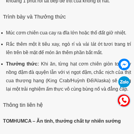
khoảng 1 phút rồi tắt bếp để thịt cua không bị nát.
Trình bày và Thưởng thức
Múc cơm chiên cua cay ra đĩa lớn hoặc thố đất giữ nhiệt.
Rắc thêm một ít tiêu xay, ngò rí và vài lát ớt tươi trang trí
lên trên bề mặt để món ăn thêm phần bắt mắt.
Thưởng thức:
Khi ăn, từng hạt cơm chiên giòn tơi, cay
nồng đậm đà quyện lẫn với vị ngọt đậm, chắc nịch của thịt
cua thượng hạng (King Crab/Huỳnh Đế/Alaska) sẽ mang
lại một trải nghiệm ẩm thực vô cùng bùng nổ và đẳng cấp.
Thông tin liên hệ
TOMHUMCA – Ăn tinh, thưởng chất tự nhiên sướng