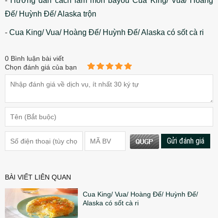
-
Hướng dẫn cách làm món bayou Cua King/ Vua/ Hoàng
Đế/ Huỳnh Đế/ Alaska trộn
-
Cua King/ Vua/ Hoàng Đế/ Huỳnh Đế/ Alaska có sốt cà ri
0
Bình luận bài viết
Chọn đánh giá của bạn
Gửi đánh giá
BÀI VIẾT LIÊN QUAN
Cua King/ Vua/ Hoàng Đế/ Huỳnh Đế/
Alaska có sốt cà ri