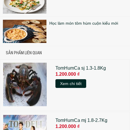
Học làm món tôm hùm cuộn kiểu mới
SẢN PHẨM LIÊN QUAN
TomHumCa sj 1.3-1.8Kg
1.200.000 ₫
Xem chi tiết
TomHumCa mj 1.8-2.7Kg
1.200.000 ₫