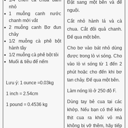
Đặt sang một bên và để
nhỏ
nguội.
1 muỗng canh nước
chanh mới vắt
Cắt nhỏ hành lá và cà
2 muỗng canh Bơ đun
chua. Cắt đôi quả chanh.
chảy
Để qua một bên.
1/2 muỗng cà phê bột
hành tây
Cho bơ vào bát nhỏ dùng
1/2 muỗng cà phê bột tỏi
được trong lò vi sóng. Cho
Muối & tiêu để nếm
vào lò vi sóng từ 1 đến 2
phút hoặc cho đến khi bơ
tan chảy. Để qua một bên.
Lưu ý: 1 ounce =0.03kg
Làm nóng lò ở 250 độ F.
1 inch = 2.54cm
Dùng tay bẻ cua tại các
1 pound = 0.4536 kg
khớp. Nếu bạn có thể kéo
thịt cua ra khỏi vỏ mà
không bị vỡ thêm, hãy tiếp