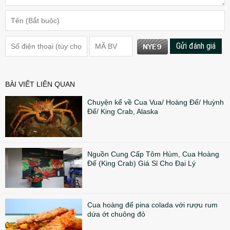
Gửi đánh giá
BÀI VIẾT LIÊN QUAN
Chuyện kể về Cua Vua/ Hoàng Đế/ Huỳnh
Đế/ King Crab, Alaska
Nguồn Cung Cấp Tôm Hùm, Cua Hoàng
Đế (King Crab) Giá Sỉ Cho Đại Lý
Cua hoàng đế pina colada với rượu rum
dứa ớt chuông đỏ