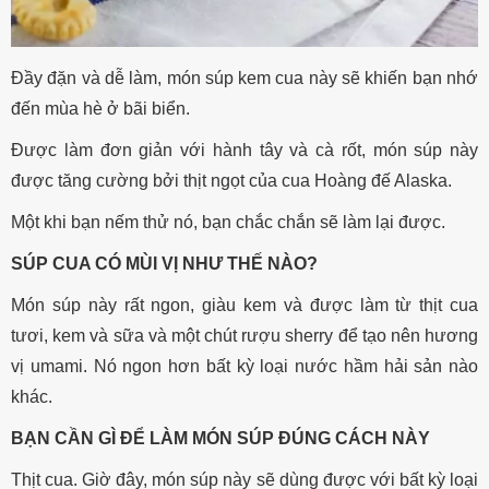
Đầy đặn và dễ làm, món súp kem cua này sẽ khiến bạn nhớ
đến mùa hè ở bãi biển.
Được làm đơn giản với hành tây và cà rốt, món súp này
được tăng cường bởi thịt ngọt của cua Hoàng đế Alaska.
Một khi bạn nếm thử nó, bạn chắc chắn sẽ làm lại được.
SÚP CUA CÓ MÙI VỊ NHƯ THẾ NÀO?
Món súp này rất ngon, giàu kem và được làm từ thịt cua
tươi, kem và sữa và một chút rượu sherry để tạo nên hương
vị umami. Nó ngon hơn bất kỳ loại nước hầm hải sản nào
khác.
BẠN CẦN GÌ ĐỂ LÀM MÓN SÚP ĐÚNG CÁCH NÀY
Thịt cua. Giờ đây, món súp này sẽ dùng được với bất kỳ loại