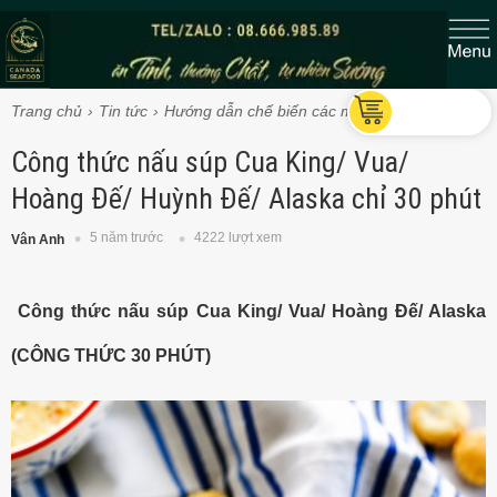
Trang chủ
Tin tức
Hướng dẫn chế biến các món Cua Vua
Công thức nấu súp Cua King/ Vua/
Hoàng Đế/ Huỳnh Đế/ Alaska chỉ 30 phút
5 năm trước
4222 lượt xem
Vân Anh
Công thức nấu súp Cua King/ Vua/ Hoàng Đế/ Alaska
(CÔNG THỨC 30 PHÚT)