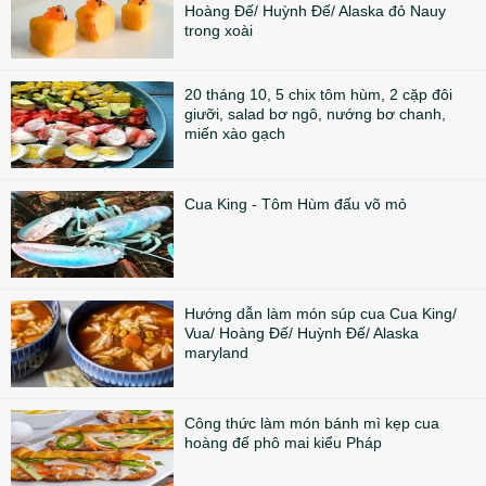
Hoàng Đế/ Huỳnh Đế/ Alaska đỏ Nauy
trong xoài
20 tháng 10, 5 chix tôm hùm, 2 cặp đôi
giưỡi, salad bơ ngô, nướng bơ chanh,
miến xào gạch
Cua King - Tôm Hùm đấu võ mỏ
Hướng dẫn làm món súp cua Cua King/
Vua/ Hoàng Đế/ Huỳnh Đế/ Alaska
maryland
Công thức làm món bánh mì kẹp cua
hoàng đế phô mai kiểu Pháp