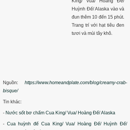
King/ Vua/ Hoàng Đế/
Huỳnh Đế/ Alaska
vào và
đun thêm 10 đến 15 phút.
Trang trí với hạt tiêu đen
tươi và mùi tây khô.
Nguồn:
https://www.homeandplate.com/blog/creamy-crab-
bisque/
Tin khác:
-
Nước sốt bơ chấm Cua King/ Vua/ Hoàng Đế/ Alaska
-
Cua huỳnh đế Cua King/ Vua/ Hoàng Đế/ Huỳnh Đế/