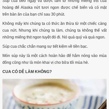
Súp cua béo ngậy và được làm từ những miếng thịt cua
hoàng đế Alaska nứt tươi ngon được chế biến và có mặt
trên bàn ăn của bạn chỉ sau 30 phút.
Không mấy khi chúng ta có thức ăn thừa từ một chiếc càng
cua nứt. Nhưng khi chúng ta làm, chúng ta không thể vất
những miếng thịt ngon tuyệt đó đi. Nó quá quý và quá ngon.
Súp cua chắc chắn mang sự tiết kiệm về tiền bạc.
Món súp này là một cách hoàn hảo để hâm nóng vào mùa
đông cũng như là món khai vị cho bữa tối mùa hè.
CUA CÓ DỄ LÀM KHÔNG?