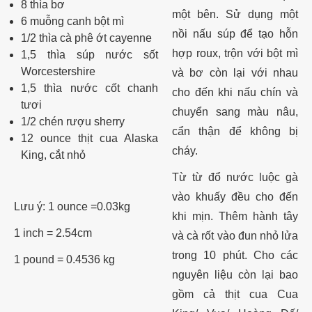
8 thìa bơ
một bên. Sử dụng một
6 muỗng canh bột mì
nồi nấu súp để tạo hỗn
1/2 thìa cà phê ớt cayenne
hợp roux, trộn với bột mì
1,5 thìa súp nước sốt
Worcestershire
và bơ còn lại với nhau
1,5 thìa nước cốt chanh
cho đến khi nấu chín và
tươi
chuyển sang màu nâu,
1/2 chén rượu sherry
cẩn thận để không bị
12 ounce thịt cua Alaska
cháy.
King, cắt nhỏ
Từ từ đổ nước luộc gà
vào khuấy đều cho đến
Lưu ý: 1 ounce =0.03kg
khi mịn. Thêm hành tây
1 inch = 2.54cm
và cà rốt vào đun nhỏ lửa
trong 10 phút. Cho các
1 pound = 0.4536 kg
nguyên liệu còn lại bao
gồm cả thịt cua
Cua