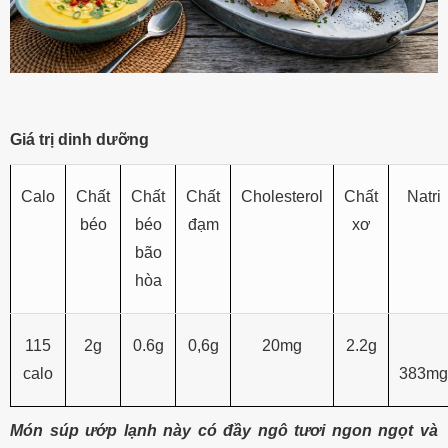
Giá trị dinh dưỡng
Calo
Chất
Chất
Chất
Cholesterol
Chất
Natri
béo
béo
đạm
xơ
bão
hòa
115
2g
0.6g
0,6g
20mg
2.2g
calo
383mg
Món súp ướp lạnh này có đầy ngô tươi ngon ngọt và