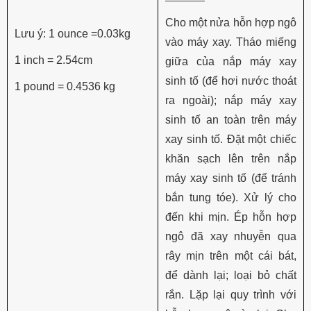
Cho một nửa hỗn hợp ngô
Lưu ý: 1 ounce =0.03kg
vào máy xay. Tháo miếng
1 inch = 2.54cm
giữa của nắp máy xay
sinh tố (để hơi nước thoát
1 pound = 0.4536 kg
ra ngoài); nắp máy xay
sinh tố an toàn trên máy
xay sinh tố. Đặt một chiếc
khăn sạch lên trên nắp
máy xay sinh tố (để tránh
bắn tung tóe). Xử lý cho
đến khi mịn. Ép hỗn hợp
ngô đã xay nhuyễn qua
rây mịn trên một cái bát,
để dành lại; loại bỏ chất
rắn. Lặp lại quy trình với