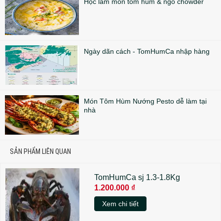
Học làm món tôm hùm & ngô chowder
Ngày dãn cách - TomHumCa nhập hàng
Món Tôm Hùm Nướng Pesto dễ làm tại
nhà
SẢN PHẨM LIÊN QUAN
TomHumCa sj 1.3-1.8Kg
1.200.000 ₫
Xem chi tiết