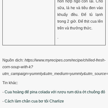
hỗn hợp ngô còn lại. Cho
sữa, lá hẹ và tiêu đen vào
khuấy đều. Để tủ lạnh
trong 2 giờ. Để thịt cua lên
trên và thưởng thức.
.
Nguồn dịch:
https://www.myrecipes.com/recipe/chilled-fresh-
corn-soup-with-k?
utm_campaign=yummly&utm_medium=yummly&utm_source
Tin khác:
-
Cua hoàng đế pina colada với rượu rum dứa ớt chuông đỏ
-
Cách làm chân cua bơ tỏi Charlize