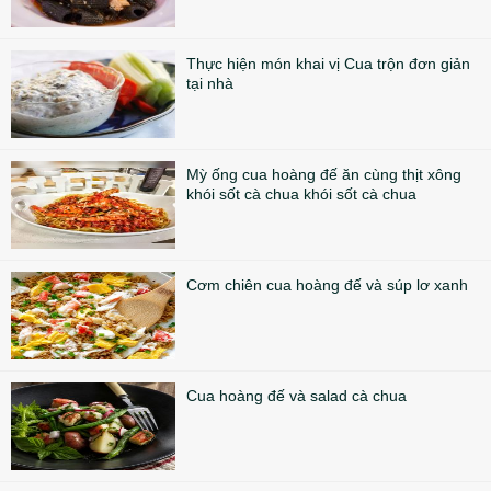
Thực hiện món khai vị Cua trộn đơn giản
tại nhà
Mỳ ống cua hoàng đế ăn cùng thịt xông
khói sốt cà chua khói sốt cà chua
Cơm chiên cua hoàng đế và súp lơ xanh
Cua hoàng đế và salad cà chua