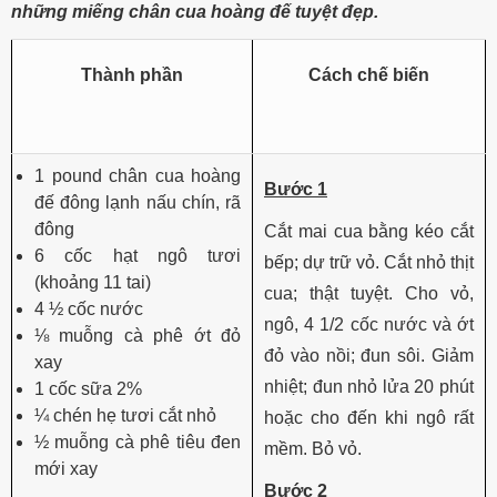
những miếng chân cua hoàng đế tuyệt đẹp.
Thành phần
Cách chế biến
1 pound chân cua hoàng
Bước 1
đế đông lạnh nấu chín, rã
đông
Cắt mai cua bằng kéo cắt
6 cốc hạt ngô tươi
bếp; dự trữ vỏ. Cắt nhỏ thịt
(khoảng 11 tai)
cua; thật tuyệt. Cho vỏ,
4 ½ cốc nước
ngô, 4 1/2 cốc nước và ớt
⅛ muỗng cà phê ớt đỏ
đỏ vào nồi; đun sôi. Giảm
xay
nhiệt; đun nhỏ lửa 20 phút
1 cốc sữa 2%
¼ chén hẹ tươi cắt nhỏ
hoặc cho đến khi ngô rất
½ muỗng cà phê tiêu đen
mềm. Bỏ vỏ.
mới xay
Bước 2