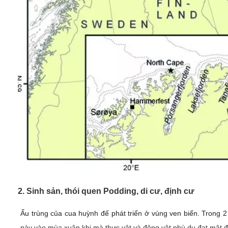
2. Sinh sản, thói quen Podding, di cư, định cư
Ấu trùng của cua huỳnh đế phát triển ở vùng ven biển. Trong 
này vào mùa xuân khi mà thực vật và động vật phù du đạt mật đ