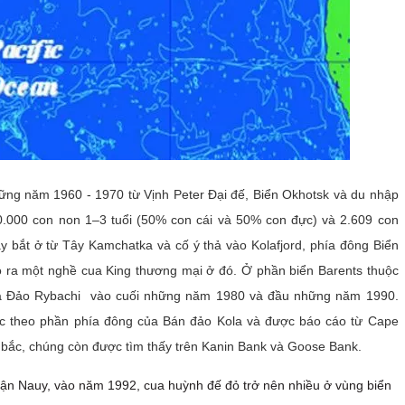
ững năm 1960 - 1970 từ Vịnh Peter Đại đế, Biển Okhotsk và du nhập
.000 con non 1–3 tuổi (50% con cái và 50% con đực) và 2.609 con
y bắt ở từ Tây Kamchatka và cố ý thả vào Kolafjord, phía đông Biển
tạo ra một nghề cua King thương mại ở đó. Ở phần biển Barents thuộc
của Đảo Rybachi vào cuối những năm 1980 và đầu những năm 1990.
c theo phần phía đông của Bán đảo Kola và được báo cáo từ Cape
a bắc, chúng còn được tìm thấy trên Kanin Bank và Goose Bank.
ận Nauy, vào năm 1992, cua huỳnh đế đỏ trở nên nhiều ở vùng biển