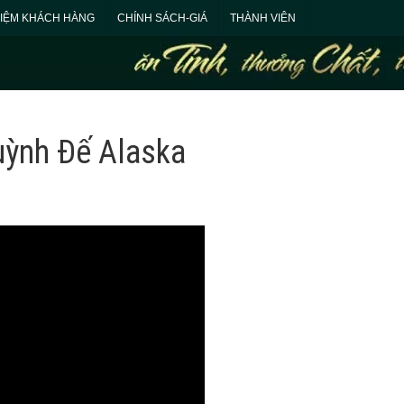
HIỆM KHÁCH HÀNG
CHÍNH SÁCH-GIÁ
THÀNH VIÊN
uỳnh Đế Alaska