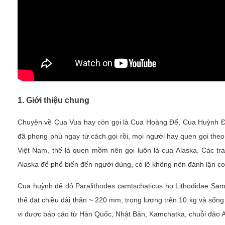
1. Giới thiệu chung
Chuyện về Cua Vua hay còn gọi là Cua Hoàng Đế, Cua Huỳnh Đế
đã phong phú ngay từ cách gọi rồi, mọi người hay quen gọi the
Việt Nam, thế là quen mồm nên gọi luôn là cua Alaska. Các t
Alaska để phổ biến đến người dùng, có lẽ không nên đánh lận co
Cua huỳnh đế đỏ Paralithodes camtschaticus họ Lithodidae Samo
thể đạt chiều dài thân ~ 220 mm, trọng lượng trên 10 kg và s
vi được báo cáo từ Hàn Quốc, Nhật Bản, Kamchatka, chuỗi đảo Al