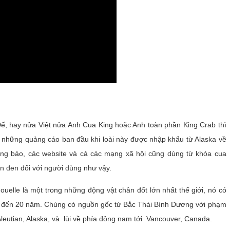
, hay nửa Việt nửa Anh Cua King hoặc Anh toàn phần King Crab thì
o những quảng cáo ban đầu khi loài này được nhập khẩu từ Alaska về
rang báo, các website và cả các mạng xã hội cũng dùng từ khóa cua
n đen đối với người dùng như vậy.
uelle là một trong những động vật chân đốt lớn nhất thế giới, nó có
ống đến 20 năm. Chúng có nguồn gốc từ Bắc Thái Bình Dương với phạm
eutian, Alaska, và lùi về phía đông nam tới Vancouver, Canada.