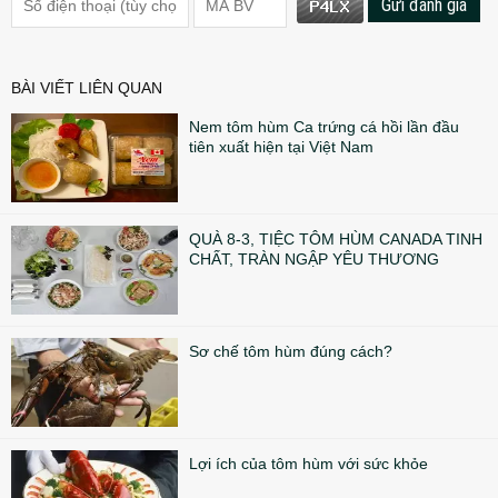
Gửi đánh giá
BÀI VIẾT LIÊN QUAN
Nem tôm hùm Ca trứng cá hồi lần đầu
tiên xuất hiện tại Việt Nam
QUÀ 8-3, TIỆC TÔM HÙM CANADA TINH
CHẤT, TRÀN NGẬP YÊU THƯƠNG
Sơ chế tôm hùm đúng cách?
Lợi ích của tôm hùm với sức khỏe