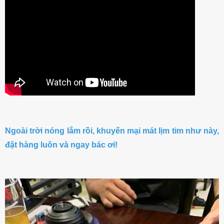
Ngoài trời nóng lắm rồi, khuyến mại mát lịm tim như này,
đặt hàng luôn và ngay bác ơi!