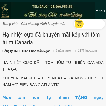
Trang chủ
Các chuơng trình khuyến mãi
Hạ nhiệt cực đã khuyến mãi kép với tôm
hùm Canada
6 năm trước
2175 lượt xem
Công ty TNHH Đỉnh Chóp Món Ngon
HẠ NHIỆT CỰC ĐÃ – TÔM HÙM TỰ NHIÊN CANADA
THẢ GA!!!
KHUYẾN MẠI KÉP – DUY NHẤT – XẢ NÓNG HÈ VIỆT
NAM VỚI BIỂN BĂNG ATLANTIC
Mua tôm hùm tự nhiên TẶNG ngay