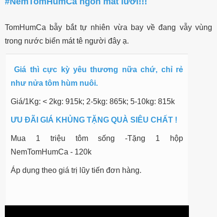
#NemTomHumCa ngon mất lưỡi!!!
TomHumCa bẫy bắt tự nhiên vừa bay về đang vẫy vùng
trong nước biển mát tê người đây ạ.
Giá thì cực kỳ yêu thương nữa chứ, chỉ rẻ
như nửa tôm hùm nuôi.
Giá/1Kg: < 2kg: 915k; 2-5kg: 865k; 5-10kg: 815k
ƯU ĐÃI GIÁ KHỦNG TẶNG QUÀ SIÊU CHẤT !
Mua 1 triệu tôm sống -Tặng 1 hộp
NemTomHumCa - 120k
Áp dụng theo giá trị lũy tiến đơn hàng.