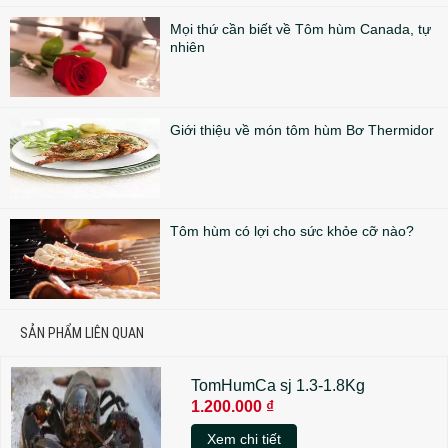
Mọi thứ cần biết về Tôm hùm Canada, tự
nhiên
Giới thiệu về món tôm hùm Bơ Thermidor
Tôm hùm có lợi cho sức khỏe cỡ nào?
SẢN PHẨM LIÊN QUAN
TomHumCa sj 1.3-1.8Kg
1.200.000 ₫
Xem chi tiết