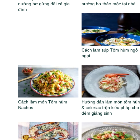
nướng bơ gừng đãi cả gia
nướng bơ thảo mộc tại nhà
đình
Cách làm súp Tôm hùm ngô
ngọt
Cách làm món Tôm hùm
Hướng dẫn làm món tôm hù
Nachos
& celeriac trộn kiểu pháp cho
đêm giáng sinh