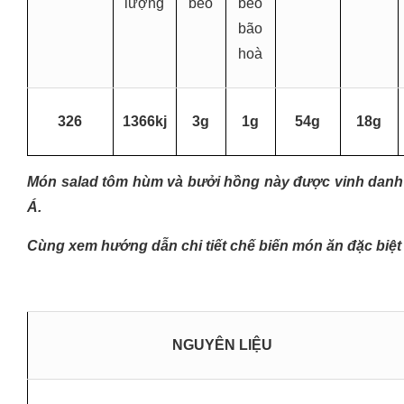
lượng
béo
béo
bão
hoà
326
1366kj
3g
1g
54g
18g
Món salad tôm hùm và bưởi hồng này được vinh danh 
Á.
Cùng xem hướng dẫn chi tiết chế biến món ăn đặc biệ
NGUYÊN LIỆU