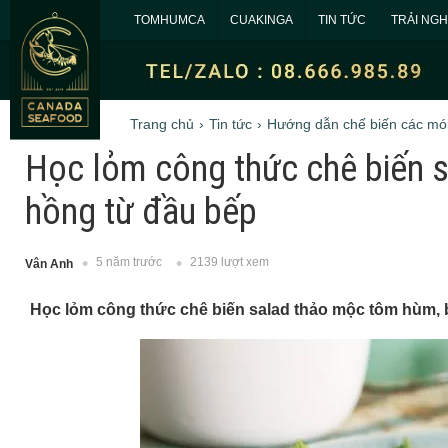
TOMHUMCA
CUAKINGA
TIN TỨC
TRẢI NG
Trang chủ
Tin tức
Hướng dẫn chế biến các m
Học lỏm công thức chê biến 
hồng từ đầu bếp
5 năm trước
2139 lượt xem
Vân Anh
Học lỏm công thức chê biến salad thảo mộc tôm hùm,