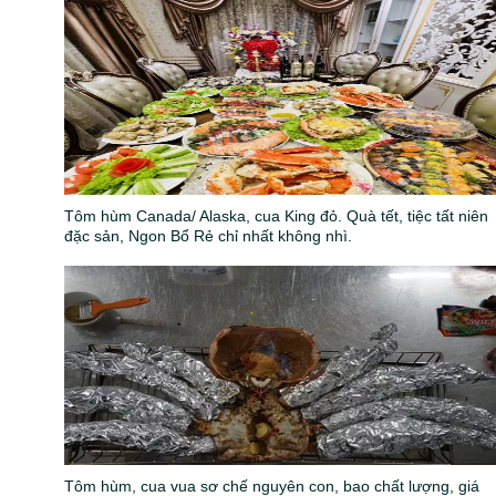
Tôm hùm Canada/ Alaska, cua King đỏ. Quà tết, tiệc tất niên
đặc sản, Ngon Bổ Rẻ chỉ nhất không nhì.
Tôm hùm, cua vua sơ chế nguyên con, bao chất lượng, giá