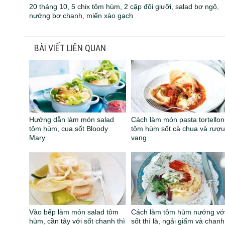
20 tháng 10, 5 chix tôm hùm, 2 cặp đôi giưỡi, salad bơ ngô,
nướng bơ chanh, miến xào gạch
BÀI VIẾT LIÊN QUAN
Hướng dẫn làm món salad
Cách làm món pasta tortellon
tôm hùm, cua sốt Bloody
tôm hùm sốt cà chua và rượ
Mary
vang
Vào bếp làm món salad tôm
Cách làm tôm hùm nướng vớ
hùm, cần tây với sốt chanh thì
sốt thì là, ngải giấm và chanh