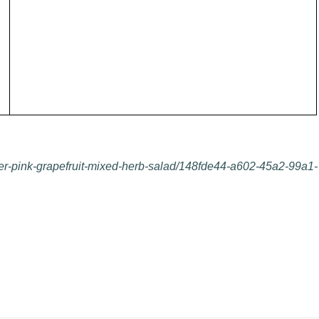
ter-pink-grapefruit-mixed-herb-salad/148fde44-a602-45a2-99a1-