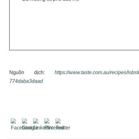
Nguồn dịch:
https://www.taste.com.au/recipes/lobs
774daba3daad