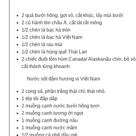
2 quả bưởi hồng, gọt vỏ, cắt khúc, lấy múi bưởi
2 củ hành tím châu Á, cắt lát rất mỏng
1/2 chén lá bạc hà tròn
1/2 chén lá bạc hà Việt Nam
1/2 chén lá rau mùi
1/2 chén lá húng quế Thái Lan
2 chiếc đuôi tôm hùm Canada/ Alaskanấu chín, bỏ vỏ
cắt thành từng khoanh
Nước sốt đậm hương vị Việt Nam
2 cọng sả, phần trắng thái chỉ, thái nhỏ.
1 tép tỏi đập dập
2 muỗng canh nước bưởi hồng ​​tươi
2 muỗng canh tương ớt ngọt
1 muỗng canh đường nâu
1 muỗng canh nước mắm
1/2 muỗng cà phê dầu mè