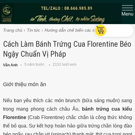
Trang chủ
Tin tức
Hướng dẫn chế biến các món Cua Vua
Cách Làm Bánh Trứng Cua Florentine Béo
Ngậy Chuẩn Vị Pháp
5 năm trước
2152 lượt xem
Vân Anh
Giới thiệu món ăn
Nếu bạn yêu thích các món brunch (bữa sáng muộn) sang
trọng mang phong cách châu Âu,
bánh trứng cua kiểu
Florentine
(Crab Florentine) chắc chắn là công thức không
thể bỏ qua. Sự kết hợp hoàn hảo giữa trứng chần lòng đào
béo ngậy, rau chân vịt (spinach) thanh mát, thịt cua tươi ngọt