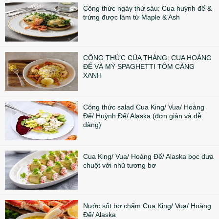
Công thức ngày thứ sáu: Cua huỳnh đế &
trứng được làm từ Maple & Ash
CÔNG THỨC CỦA THÁNG: CUA HOÀNG
ĐẾ VÀ MỲ SPAGHETTI TÔM CÀNG
XANH
Công thức salad Cua King/ Vua/ Hoàng
Đế/ Huỳnh Đế/ Alaska (đơn giản và dễ
dàng)
Cua King/ Vua/ Hoàng Đế/ Alaska bọc dưa
chuột với nhũ tương bơ
Nước sốt bơ chấm Cua King/ Vua/ Hoàng
Đế/ Alaska