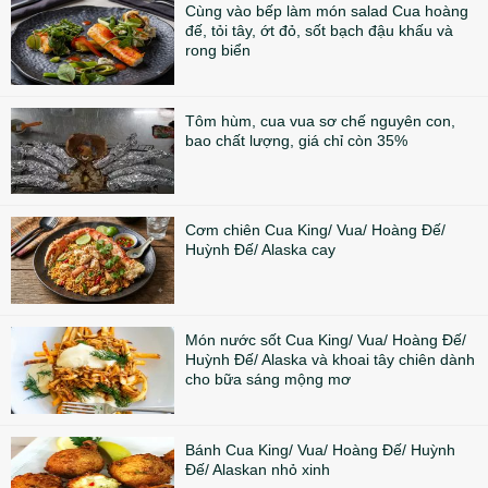
Cùng vào bếp làm món salad Cua hoàng
đế, tỏi tây, ớt đỏ, sốt bạch đậu khấu và
rong biển
Tôm hùm, cua vua sơ chế nguyên con,
bao chất lượng, giá chỉ còn 35%
Cơm chiên Cua King/ Vua/ Hoàng Đế/
Huỳnh Đế/ Alaska cay
Món nước sốt Cua King/ Vua/ Hoàng Đế/
Huỳnh Đế/ Alaska và khoai tây chiên dành
cho bữa sáng mộng mơ
Bánh Cua King/ Vua/ Hoàng Đế/ Huỳnh
Đế/ Alaskan nhỏ xinh