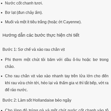
Nước cốt chanh tươi.
Bơ lạt (đun chảy ấm).
Muối và một ít tiêu trắng (hoặc ớt Cayenne).
Hướng dẫn các bước thực hiện chi tiết
Bước 1: Sơ chế và xào rau chân vịt
Phi thơm một chút tỏi băm với dầu ô-liu hoặc bơ trong
chảo.
Cho rau chân vịt vào xào nhanh tay trên lửa lớn cho đến
khi rau vừa chín tới, héo lại và thấm gia vị thì tắt bếp, vớt ra
để ráo nước.
Bước 2: Làm sốt Hollandaise béo ngậy
Cho lòng đỏ trứng gà và một chút nước cốt chanh vào tô