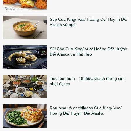
Súp Cua King/ Vua/ Hoàng Đế/ Huỳnh Đế/
Alaska và ngô
Sủi Cảo Cua King/ Vua/ Hoàng Đế/ Huỳnh
Đế/ Alaska và Thịt Heo
Tiệc tôm hùm - 18 thực khách mừng sinh
nhật đại ca
Rau bina và enchiladas Cua King/ Vua/
Hoàng Đế/ Huỳnh Đế/ Alaska