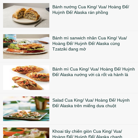
Bánh nướng Cua King/ Vua/ Hoàng Đế/
Huỳnh Đế/ Alaska rán phồng
Bánh mì sanwich nhân Cua King/ Vua/
Hoàng Đế/ Huỳnh Đế/ Alaska cùng
Tzatziki đang mở
Bánh mì Cua King/ Vua/ Hoàng Đế/ Huỳnh
Đế/ Alaska nướng với cà rốt và hành lá
Salad Cua King/ Vua/ Hoàng Đế/ Huỳnh
Đế/ Alaska trên miếng dưa chuột
Khoai tây chiên giòn Cua King/ Vua/
Hoàng Đế/ Huỳnh Đế/ Alaska chanh