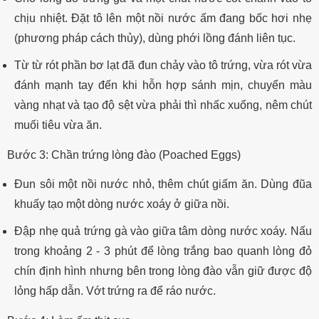
chịu nhiệt. Đặt tô lên một nồi nước ấm đang bốc hơi nhẹ
(phương pháp cách thủy), dùng phới lồng đánh liên tục.
Từ từ rót phần bơ lạt đã đun chảy vào tô trứng, vừa rót vừa
đánh mạnh tay đến khi hỗn hợp sánh mịn, chuyển màu
vàng nhạt và tạo độ sệt vừa phải thì nhấc xuống, nêm chút
muối tiêu vừa ăn.
Bước 3: Chần trứng lòng đào (Poached Eggs)
Đun sôi một nồi nước nhỏ, thêm chút giấm ăn. Dùng đũa
khuấy tạo một dòng nước xoáy ở giữa nồi.
Đập nhẹ quả trứng gà vào giữa tâm dòng nước xoáy. Nấu
trong khoảng 2 - 3 phút để lòng trắng bao quanh lòng đỏ
chín định hình nhưng bên trong lòng đào vẫn giữ được độ
lỏng hấp dẫn. Vớt trứng ra để ráo nước.