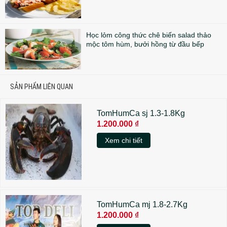
Học lỏm công thức chê biến salad thảo
mộc tôm hùm, bưởi hồng từ đầu bếp
SẢN PHẨM LIÊN QUAN
TomHumCa sj 1.3-1.8Kg
1.200.000 ₫
Xem chi tiết
TomHumCa mj 1.8-2.7Kg
1.200.000 ₫