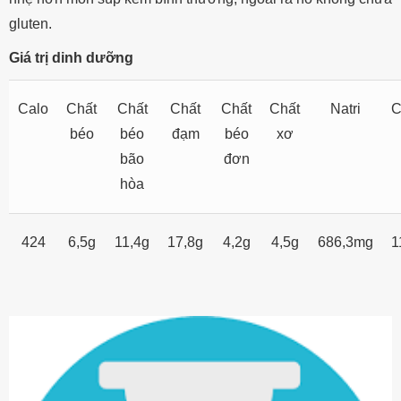
gluten.
Giá trị dinh dưỡng
Calo
Chất
Chất
Chất
Chất
Chất
Natri
C
béo
béo
đạm
béo
xơ
bão
đơn
hòa
424
6,5g
11,4g
17,8g
4,2g
4,5g
686,3mg
1