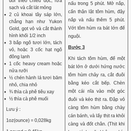
đôi theo chiều dọc, rửa
nấu trong 5 phút. Mở nắp,
sạch và cắt lát mỏng
cẩn thận lật tôm hùm, đậy
2 củ khoai tây sáp lớn,
nắp và nấu thêm 5 phút.
chẳng hạn như Yukon
Vớt tôm hùm ra bát lớn để
Gold, gọt vỏ và cắt thành
hình khối 1/2 inch
nguội.
3 bắp ngô tươi lớn, tách
Bước 3
vỏ, hoặc 3 cốc hạt ngô
đông lạnh
Khi tách tôm hùm, để một
1 cốc heavy cream hoặc
bát lớn ở dưới hứng nước
nửa rưỡi
tôm hùm chảy ra, cắt đuôi
½ chén hành lá tươi băm
bằng kéo cắt bếp. Chèn
nhỏ, chia nhỏ
một cái nĩa vào một góc
¾ thìa cà phê tiêu xay
½ thìa cà phê muối
đuôi và kéo thịt ra. Đập vỏ
càng tôm hùm bằng chày
Lưu ý :
cán bánh, và lấy thịt ra khỏi
1oz(ounce) = 0,028kg
càng và đốt chân. (Thịt khi