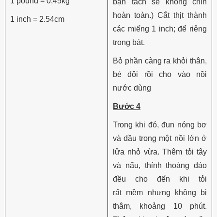
1 pound = 0,45kg
bạn tách sẽ không chín
hoàn toàn.) Cắt thịt thành
1 inch = 2.54cm
các miếng 1 inch; để riêng
trong bát.
Bỏ phần càng ra khỏi thân,
bẻ đôi rồi cho vào nồi
nước dùng
Bước 4
Trong khi đó, đun nóng bơ
và dầu trong một nồi lớn ở
lửa nhỏ vừa. Thêm tỏi tây
và nấu, thỉnh thoảng đảo
đều cho đến khi tỏi
rất mềm nhưng không bị
thâm, khoảng 10 phút.