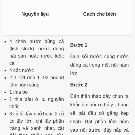
Nguyên liệu
Cách chế biến
4 chén nước dùng cá
Bước 1
(fish stock), nước dùng
hải sản hoặc nước luộc
Đun sôi nước cùng nước
cá
dùng cá trong một nồi hầm
4 cốc nước
lớn.
2 1 1/4 đến 1 1/2 pound
tôm hùm sống
Bước 2
1 thìa bơ
Cẩn thận tháo dây chun ra
1 thìa dầu ô liu nguyên
khỏi tôm hùm (chú ý, chúng
chất
sẽ bắt đầu cố gắng kẹp
3 củ tỏi tây nhỏ hoặc 2 củ
tỏi tây lớn, chỉ lấy phần
chặt). Đặt phần tôm hùm
trắng và xanh nhạt, cắt
vào nồi trước, đậy nắp và