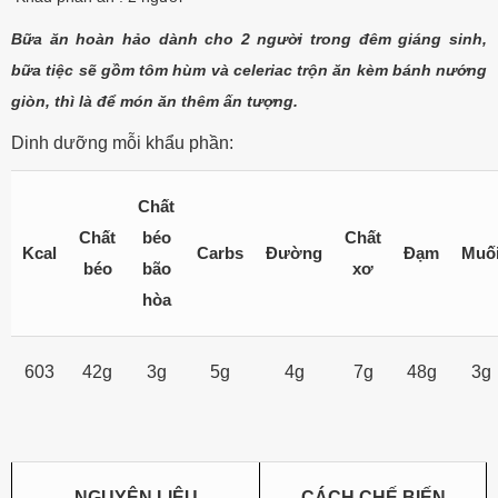
Bữa ăn hoàn hảo dành cho 2 người trong đêm giáng sinh,
bữa tiệc sẽ gồm tôm hùm và celeriac trộn ăn kèm bánh nướng
giòn, thì là để món ăn thêm ấn tượng.
Dinh dưỡng mỗi khẩu phần:
Chất
Chất
béo
Chất
Kcal
Carbs
Đường
Đạm
Muố
béo
bão
xơ
hòa
603
42g
3g
5g
4g
7g
48g
3g
NGUYÊN LIỆU
CÁCH CHẾ BIẾN