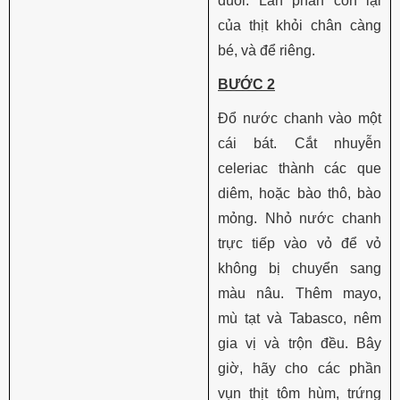
đuôi. Lăn phần còn lại
của thịt khỏi chân càng
bé, và để riêng.
BƯỚC 2
Đổ nước chanh vào một
cái bát. Cắt nhuyễn
celeriac thành các que
diêm, hoặc bào thô, bào
mỏng. Nhỏ nước chanh
trực tiếp vào vỏ để vỏ
không bị chuyển sang
màu nâu. Thêm mayo,
mù tạt và Tabasco, nêm
gia vị và trộn đều. Bây
giờ, hãy cho các phần
vụn thịt tôm hùm, trứng