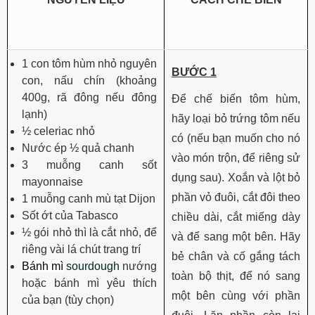
1 con tôm hùm nhỏ nguyên
BƯỚC 1
con, nấu chín (khoảng
400g, rã đông nếu đông
Để chế biến tôm hùm,
lạnh)
hãy loại bỏ trứng tôm nếu
½ celeriac nhỏ
có (nếu bạn muốn cho nó
Nước ép ½ quả chanh
vào món trộn, để riêng sử
3 muỗng canh sốt
dụng sau). Xoắn và lột bỏ
mayonnaise
phần vỏ đuôi, cắt đôi theo
1 muỗng canh mù tạt Dijon
Sốt ớt của Tabasco
chiều dài, cắt miếng dày
½ gói nhỏ thì là cắt nhỏ, để
và để sang một bên. Hãy
riêng vài lá chút trang trí
bẻ chân và cố gắng tách
Bánh mì
sourdough
nướng
toàn bộ thịt, để nó sang
hoặc bánh mì yêu thích
một bên cùng với phần
của bạn (tùy chọn)