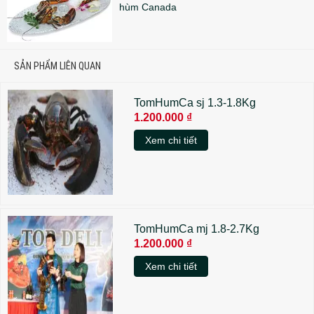
hùm Canada
SẢN PHẨM LIÊN QUAN
TomHumCa sj 1.3-1.8Kg
1.200.000 ₫
Xem chi tiết
TomHumCa mj 1.8-2.7Kg
1.200.000 ₫
Xem chi tiết