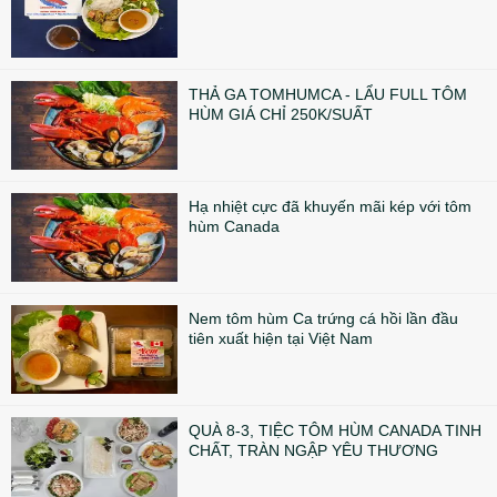
THẢ GA TOMHUMCA - LẨU FULL TÔM
HÙM GIÁ CHỈ 250K/SUẤT
Hạ nhiệt cực đã khuyến mãi kép với tôm
hùm Canada
Nem tôm hùm Ca trứng cá hồi lần đầu
tiên xuất hiện tại Việt Nam
QUÀ 8-3, TIỆC TÔM HÙM CANADA TINH
CHẤT, TRÀN NGẬP YÊU THƯƠNG