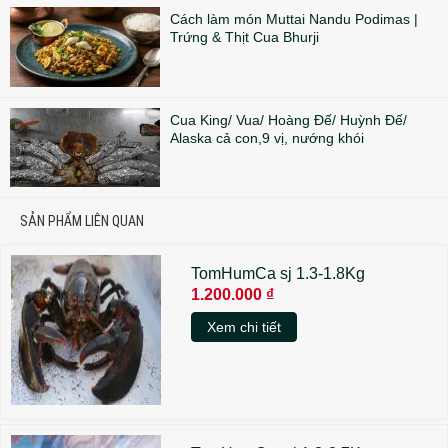
Cách làm món Muttai Nandu Podimas |
Trứng & Thịt Cua Bhurji
Cua King/ Vua/ Hoàng Đế/ Huỳnh Đế/
Alaska cả con,9 vị, nướng khói
SẢN PHẨM LIÊN QUAN
TomHumCa sj 1.3-1.8Kg
1.200.000 ₫
Xem chi tiết