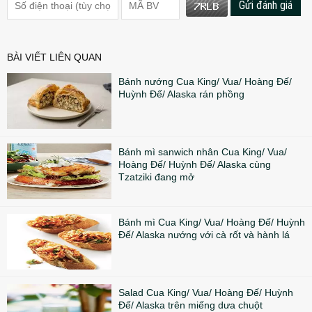
Gửi đánh giá
BÀI VIẾT LIÊN QUAN
Bánh nướng Cua King/ Vua/ Hoàng Đế/
Huỳnh Đế/ Alaska rán phồng
Bánh mì sanwich nhân Cua King/ Vua/
Hoàng Đế/ Huỳnh Đế/ Alaska cùng
Tzatziki đang mở
Bánh mì Cua King/ Vua/ Hoàng Đế/ Huỳnh
Đế/ Alaska nướng với cà rốt và hành lá
Salad Cua King/ Vua/ Hoàng Đế/ Huỳnh
Đế/ Alaska trên miếng dưa chuột