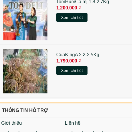
TomHumCa mj 1.8-2.7Kg
1.200.000 ₫
Xem chi tiết
CuaKingA 2.2-2.5Kg
1.790.000 ₫
Xem chi tiết
THÔNG TIN HỖ TRỢ
Giới thiệu
Liên hệ