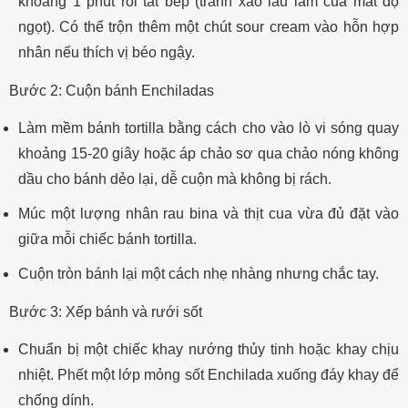
khoảng 1 phút rồi tắt bếp (tránh xào lâu làm cua mất độ
ngọt). Có thể trộn thêm một chút sour cream vào hỗn hợp
nhân nếu thích vị béo ngậy.
Bước 2: Cuộn bánh Enchiladas
Làm mềm bánh tortilla bằng cách cho vào lò vi sóng quay
khoảng 15-20 giây hoặc áp chảo sơ qua chảo nóng không
dầu cho bánh dẻo lại, dễ cuộn mà không bị rách.
Múc một lượng nhân rau bina và thịt cua vừa đủ đặt vào
giữa mỗi chiếc bánh tortilla.
Cuộn tròn bánh lại một cách nhẹ nhàng nhưng chắc tay.
Bước 3: Xếp bánh và rưới sốt
Chuẩn bị một chiếc khay nướng thủy tinh hoặc khay chịu
nhiệt. Phết một lớp mỏng sốt Enchilada xuống đáy khay để
chống dính.