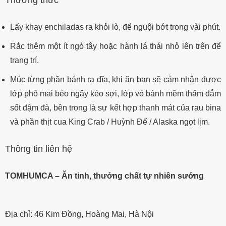
Thưởng thức
Lấy khay enchiladas ra khỏi lò, để nguội bớt trong vài phút.
Rắc thêm một ít ngò tây hoặc hành lá thái nhỏ lên trên để
trang trí.
Múc từng phần bánh ra đĩa, khi ăn bạn sẽ cảm nhận được
lớp phô mai béo ngậy kéo sợi, lớp vỏ bánh mềm thấm đẫm
sốt đậm đà, bên trong là sự kết hợp thanh mát của rau bina
và phần thịt cua King Crab / Huỳnh Đế / Alaska ngọt lịm.
Thông tin liên hệ
TOMHUMCA – Ăn tinh, thưởng chất tự nhiên sướng
Địa chỉ: 46 Kim Đồng, Hoàng Mai, Hà Nội