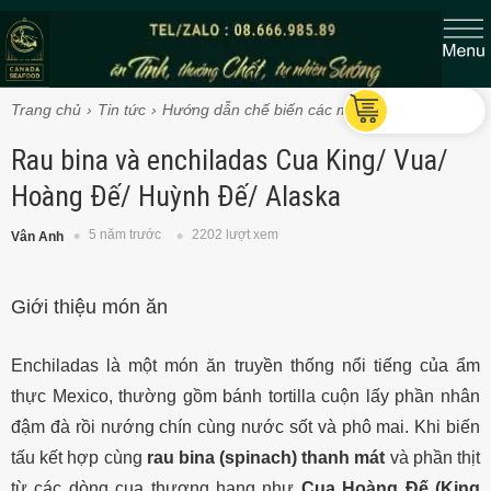
Trang chủ
Tin tức
Hướng dẫn chế biến các món Cua Vua
Rau bina và enchiladas Cua King/ Vua/
Hoàng Đế/ Huỳnh Đế/ Alaska
5 năm trước
2202 lượt xem
Vân Anh
Giới thiệu món ăn
Enchiladas là một món ăn truyền thống nổi tiếng của ẩm
thực Mexico, thường gồm bánh tortilla cuộn lấy phần nhân
đậm đà rồi nướng chín cùng nước sốt và phô mai. Khi biến
tấu kết hợp cùng
rau bina (spinach) thanh mát
và phần thịt
từ các dòng cua thượng hạng như
Cua Hoàng Đế (King