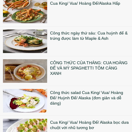
Cua King/ Vua/ Hoàng Đế/Alaska Hấp
Công thức ngày thứ sáu: Cua huỳnh đế &
trứng được làm từ Maple & Ash
CÔNG THỨC CỦA THÁNG: CUA HOÀNG
ĐẾ VÀ MỲ SPAGHETTI TÔM CÀNG
XANH
Công thức salad Cua King/ Vua/ Hoàng
Đế/ Huỳnh Đế/ Alaska (đơn giản và dễ
dàng)
Cua King/ Vua/ Hoàng Đế/ Alaska bọc dưa
chuột với nhũ tương bơ