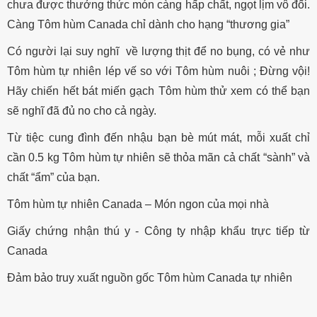
chưa được thưởng thức món càng hấp chất, ngọt lịm vô đối.
Càng Tôm hùm Canada chỉ dành cho hạng “thương gia”
Có người lại suy nghĩ về lượng thịt để no bụng, có vẻ như
Tôm hùm tự nhiên lép vế so với Tôm hùm nuôi ; Đừng vội!
Hãy chiến hết bát miến gạch Tôm hùm thử xem có thể bạn
sẽ nghĩ đã đủ no cho cả ngày.
Từ tiệc cung đình đến nhậu bạn bè mút mát, mỗi xuất chỉ
cần 0.5 kg Tôm hùm tự nhiên sẽ thỏa mãn cả chất “sành” và
chất “ẩm” của bạn.
Tôm hùm tự nhiên Canada – Món ngon của mọi nhà
Giấy chứng nhận thú y - Công ty nhập khẩu trực tiếp từ
Canada
Đảm bảo truy xuất nguồn gốc Tôm hùm Canada tự nhiên