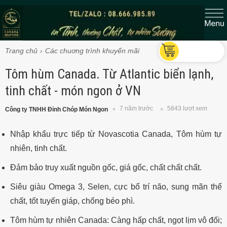
Trang chủ
Các chuơng trình khuyến mãi
Tôm hùm Canada. Từ Atlantic biển lạnh,
tinh chất - món ngon ở VN
7 năm trước
5843 lượt xem
Công ty TNHH Đỉnh Chóp Món Ngon
Nhập khẩu trực tiếp từ Novascotia Canada, Tôm hùm tự
nhiên, tinh chất.
Đảm bảo truy xuất nguồn gốc, giá gốc, chất chất chất.
Siêu giàu Omega 3, Selen, cực bổ trí não, sung mãn thể
chất, tốt tuyến giáp, chống béo phì.
Tôm hùm tự nhiên Canada: Càng hấp chất, ngọt lịm vô đối;