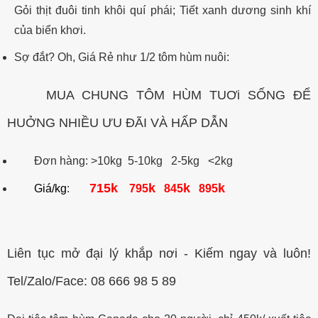
Gỏi thịt đuôi tinh khôi quí phái; Tiết xanh dương sinh khí
của biển khơi.
Sợ đắt? Oh, Giá Rẻ như 1/2 tôm hùm nuôi:
MUA CHUNG TÔM HÙM TUƠi SỐNG ĐỂ
HUỞNG NHIỀU ƯU ĐÃI VÀ HẤP DẪN
Đơn hàng: >10kg 5-10kg 2-5kg <2kg
715k
k
k
k
Giá/kg
:
795
845
895
Liên tục mở đại lý khắp nơi - Kiếm ngay và luôn!
Tel/Zalo/Face: 08 666 98 5 89