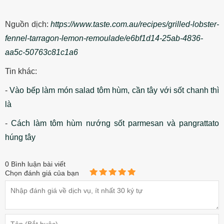
Nguồn dịch:
https://www.taste.com.au/recipes/grilled-lobster-
fennel-tarragon-lemon-remoulade/e6bf1d14-25ab-4836-
aa5c-50763c81c1a6
Tin khác:
-
Vào bếp làm món salad tôm hùm, cần tây với sốt chanh thì
là
-
Cách làm tôm hùm nướng sốt parmesan và pangrattato
húng tây
0
Bình luận bài viết
Chọn đánh giá của bạn