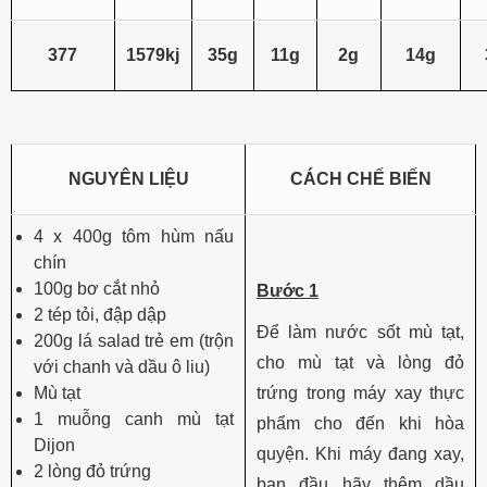
377
1579kj
35g
11g
2g
14g
NGUYÊN LIỆU
CÁCH CHẾ BIẾN
4 x 400g tôm hùm nấu
chín
100g bơ cắt nhỏ
Bước 1
2 tép tỏi, đập dập
Để làm nước sốt mù tạt,
200g lá salad trẻ em (trộn
cho mù tạt và lòng đỏ
với chanh và dầu ô liu)
Mù tạt
trứng trong máy xay thực
1 muỗng canh mù tạt
phẩm cho đến khi hòa
Dijon
quyện. Khi máy đang xay,
2 lòng đỏ trứng
ban đầu hãy thêm dầu