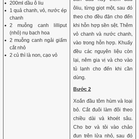
200ml dầu ô liu
ôliu, từng giọt một, sau đó
1 quả chanh, vỏ, nước ép
theo cho đều đặn cho đến
chanh
2 muỗng canh lilliput
khi hỗn hợp sền sệt. Thêm
(nhỏ) nụ bạch hoa
vỏ chanh và nước chanh,
2 muỗng canh ngải giấm
vào trong hỗn hợp. Khuấy
cắt nhỏ
đều các nguyên liệu còn
2 củ thì là non, cạo vỏ
lại, nêm gia vị và cho vào
tủ lạnh cho đến khi cần
dùng.
Bước 2
Xoắn đầu tôm hùm và loại
bỏ. Cắt đuôi làm đôi theo
chiều dài và khoét sâu.
Cho bơ và tỏi vào chảo
đun trên lửa nhỏ, sau đó