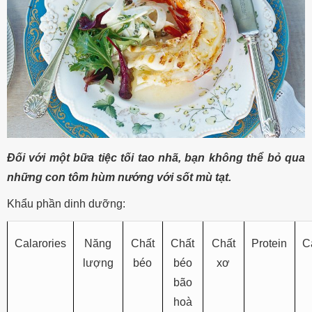
Đối với một bữa tiệc tối tao nhã, bạn không thể bỏ qua
những con tôm hùm nướng với sốt mù tạt.
Khẩu phần dinh dưỡng:
Calarories
Năng
Chất
Chất
Chất
Protein
C
lượng
béo
béo
xơ
bão
hoà