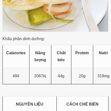
Khẩu phần dinh dưỡng:
Calarories
Năng
Chất
Protein
Natri
lượng
béo
494
2067kj
44g
20g
319mg
NGUYÊN LIỆU
CÁCH CHẾ BIẾN