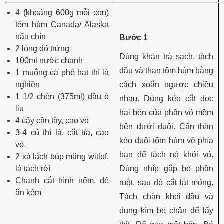
4 (khoảng 600g mỗi con)
tôm hùm Canada/ Alaska
nấu chín
Bước 1
2 lòng đỏ trứng
Dùng khăn trà sạch, tách
100ml nước chanh
đầu và than tôm hùm bằng
1 muỗng cà phê hạt thì là
nghiền
cách xoắn ngược chiều
1 1/2 chén (375ml) dầu ô
nhau. Dùng kéo cắt dọc
liu
hai bên của phần vỏ mềm
4 cây cần tây, cạo vỏ
bên dưới đuôi. Cẩn thận
3-4 củ thì là, cắt tỉa, cạo
kéo đuôi tôm hùm về phía
vỏ.
bạn để tách nó khỏi vỏ.
2 xà lách búp măng witlof,
lá tách rời
Dùng nhíp gắp bỏ phần
Chanh cắt hình nêm, để
ruột, sau đó cắt lát mỏng.
ăn kèm
Tách chân khỏi đầu và
dung kìm bẻ chân để lấy