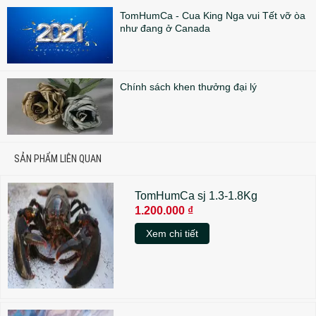
TomHumCa - Cua King Nga vui Tết vỡ òa
như đang ở Canada
Chính sách khen thưởng đại lý
SẢN PHẨM LIÊN QUAN
TomHumCa sj 1.3-1.8Kg
1.200.000 ₫
Xem chi tiết