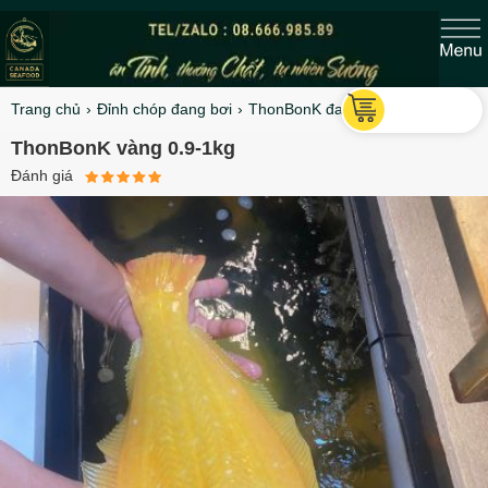
Trang chủ
Đỉnh chóp đang bơi
ThonBonK đang bơi
ThonBonK vàng 0.9-1kg
Đánh giá