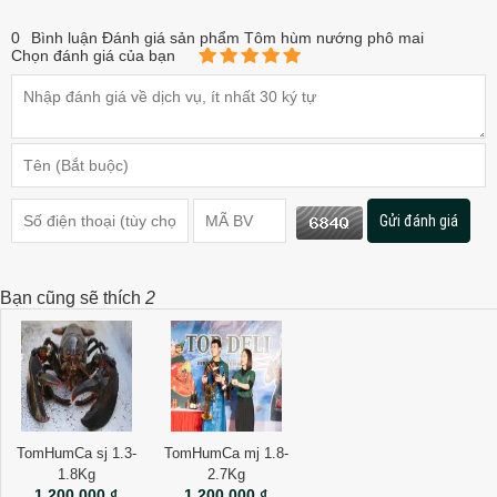
0
Bình luận Đánh giá sản phẩm Tôm hùm nướng phô mai
Chọn đánh giá của bạn
Gửi đánh giá
Bạn cũng sẽ thích
2
TomHumCa sj 1.3-
TomHumCa mj 1.8-
1.8Kg
2.7Kg
1.200.000 ₫
1.200.000 ₫