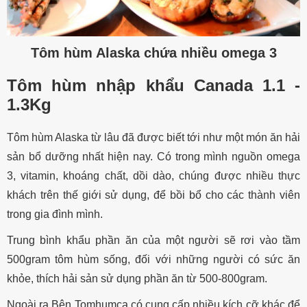
Tôm hùm Alaska chứa nhiều omega 3
Tôm hùm nhập khẩu Canada 1.1 -
1.3Kg
Tôm hùm Alaska từ lâu đã được biết tới như một món ăn hải
sản bổ dưỡng nhất hiện nay. Có trong mình nguồn omega
3, vitamin, khoáng chất, dồi dào, chúng
được nhiều thực
khách trên thế giới sử dụng, để bồi bổ cho các thành viên
trong gia đình mình.
Trung bình khẩu phần ăn của một người sẽ rơi vào tầm
500gram tôm hùm sống, đối với những người có sức ăn
khỏe, thích hải sản sử dụng phần ăn từ 500-800gram.
Ngoài ra Bên Tomhumca có cung cấp nhiều kích cỡ khác để