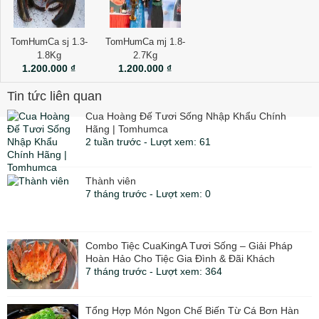
TomHumCa sj 1.3-
TomHumCa mj 1.8-
1.8Kg
2.7Kg
1.200.000 ₫
1.200.000 ₫
Tin tức liên quan
Cua Hoàng Đế Tươi Sống Nhập Khẩu Chính
Hãng | Tomhumca
2 tuần trước - Lượt xem: 61
Thành viên
7 tháng trước - Lượt xem: 0
Combo Tiệc CuaKingA Tươi Sống – Giải Pháp
Hoàn Hảo Cho Tiệc Gia Đình & Đãi Khách
7 tháng trước - Lượt xem: 364
Tổng Hợp Món Ngon Chế Biến Từ Cá Bơn Hàn